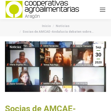
You are here:
Inicio
Noticias
Socias de AMCAE-Andalucía debaten sobre…
Noticias
Sep
30
2020
Socias de AMCAE-