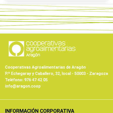
Cooperativas Agroalimentarias de Aragón
P.º Echegaray y Caballero, 32, local - 50003 - Zaragoza
Teléfono: 976 47 42 05
info@aragon.coop
INFORMACIÓN CORPORATIVA