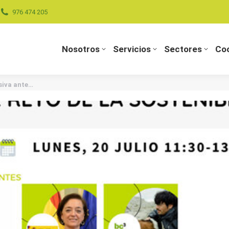
976 474 205
Nosotros
Servicios
Sectores
Coo
Nosotros
Servicios
Sectores
Coo
siva ante…