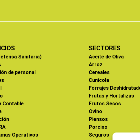
ICIOS
SECTORES
efensa Sanitaria)
Aceite de Oliva
s
Arroz
ión de personal
Cereales
os
Cunícola
l
Forrajes Deshidratad
co
Frutas y Hortalizas
 y Contable
Frutos Secos
a
Ovino
ción
Piensos
RA
Porcino
amas Operativos
Seguros