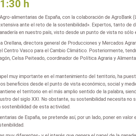
11:30 h
ro-alimentarias de España, con la colaboración de AgroBank (La C
extensiva ante el reto de la sostenibilidad». Expertos, tanto d
 ganadería en nuestro país, visto desde un punto de vista no sólo
a Orellana, directora general de Producciones y Mercados Agrari
l Centro Vasco para el Cambio Climático. Posteriormente, tendr
Aragón, Celsa Peiteado, coordinador de Política Agraria y Alime
el muy importante en el mantenimiento del territorio, ha puesto
ivos beneficios desde el punto de vista económico, social y med
tiene el territorio en el más amplio sentido de la palabra, sien
ustro del siglo XXI. No obstante, su sostenibilidad necesita no 
 sostenibilidad de esta actividad.
tarias de España, se pretende así, por un lado, poner en valor el
tenibilidad.
iles muy diferentes- y el interés que genera el papel de la gana