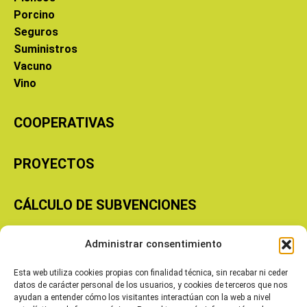
Porcino
Seguros
Suministros
Vacuno
Vino
COOPERATIVAS
PROYECTOS
CÁLCULO DE SUBVENCIONES
Administrar consentimiento
Copyright © 2026 Cooperativas Agroalimentarias de Aragón
Esta web utiliza cookies propias con finalidad técnica, sin recabar ni ceder
datos de carácter personal de los usuarios, y cookies de terceros que nos
ayudan a entender cómo los visitantes interactúan con la web a nivel