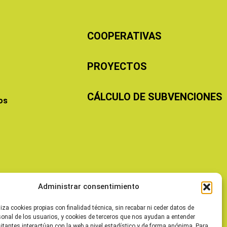
COOPERATIVAS
PROYECTOS
CÁLCULO DE SUBVENCIONES
os
Administrar consentimiento
liza cookies propias con finalidad técnica, sin recabar ni ceder datos de
sonal de los usuarios, y cookies de terceros que nos ayudan a entender
itantes interactúan con la web a nivel estadístico y de forma anónima. Para