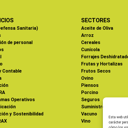
ICIOS
SECTORES
efensa Sanitaria)
Aceite de Oliva
s
Arroz
ión de personal
Cereales
os
Cunícola
l
Forrajes Deshidratad
co
Frutas y Hortalizas
 y Contable
Frutos Secos
a
Ovino
ción
Piensos
RA
Porcino
amas Operativos
Seguros
icación
Suministros
ción y Sostenibilidad
Vacuno
Esta web uti
RAX
Vino
carácter per
cómo los vis