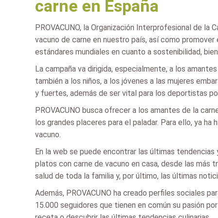
carne en España
PROVACUNO, la Organización Interprofesional de la C
vacuno de carne en nuestro país, así como promover 
estándares mundiales en cuanto a sostenibilidad, biene
La campaña va dirigida, especialmente, a los amantes 
también a los niños, a los jóvenes a las mujeres emb
y fuertes, además de ser vital para los deportistas po
PROVACUNO busca ofrecer a los amantes de la carne d
los grandes placeres para el paladar. Para ello, ya h
vacuno.
En la web se puede encontrar las últimas tendencias 
platos con carne de vacuno en casa, desde las más tra
salud de toda la familia y, por último, las últimas not
Además, PROVACUNO ha creado perfiles sociales para
15.000 seguidores que tienen en común su pasión por 
receta o descubrir las últimas tendencias culinarias.