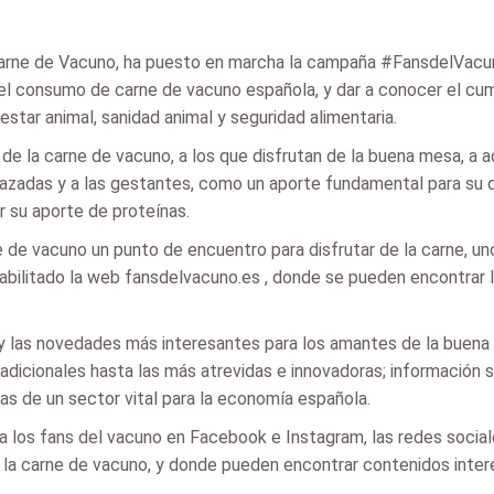
arne de Vacuno, ha puesto en marcha la campaña #FansdelVacuno
el consumo de carne de vacuno española, y dar a conocer el cu
star animal, sanidad animal y seguridad alimentaria.
de la carne de vacuno, a los que disfrutan de la buena mesa, a a
arazadas y a las gestantes, como un aporte fundamental para su 
r su aporte de proteínas.
e vacuno un punto de encuentro para disfrutar de la carne, uno
a habilitado la web fansdelvacuno.es , donde se pueden encontrar
y las novedades más interesantes para los amantes de la buena
dicionales hasta las más atrevidas e innovadoras; información s
icias de un sector vital para la economía española.
 los fans del vacuno en Facebook e Instagram, las redes soci
la carne de vacuno, y donde pueden encontrar contenidos interes