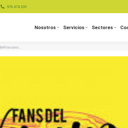
976 474 205
Nosotros
Servicios
Sectores
Coo
Nosotros
Servicios
Sectores
Coo
delVacuno…