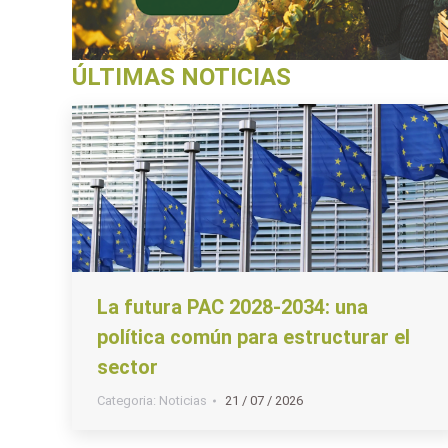
ÚLTIMAS NOTICIAS
La futura PAC 2028-2034: una
política común para estructurar el
sector
Categoria:
Noticias
21 / 07 / 2026