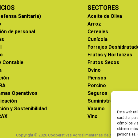
ICIOS
SECTORES
efensa Sanitaria)
Aceite de Oliva
s
Arroz
ión de personal
Cereales
os
Cunícola
l
Forrajes Deshidratad
co
Frutas y Hortalizas
 y Contable
Frutos Secos
a
Ovino
ción
Piensos
RA
Porcino
amas Operativos
Seguros
icación
Suministros
ción y Sostenibilidad
Vacuno
Esta web uti
RAX
Vino
carácter per
cómo los vis
obtener más
personales, 
Copyright © 2026 Cooperativas Agroalimentarias de Aragón