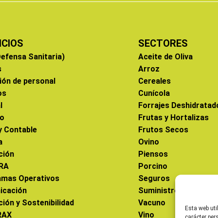
ICIOS
SECTORES
efensa Sanitaria)
Aceite de Oliva
s
Arroz
ión de personal
Cereales
os
Cunícola
l
Forrajes Deshidratad
co
Frutas y Hortalizas
 y Contable
Frutos Secos
a
Ovino
ción
Piensos
RA
Porcino
amas Operativos
Seguros
icación
Suministros
ción y Sostenibilidad
Vacuno
Esta web uti
RAX
Vino
carácter per