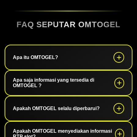
FAQ SEPUTAR OMTOGEL
Apa itu OMTOGEL?
OMTOGEL merupakan halaman informasi terbaru
Apa saja informasi yang tersedia di
yang membahas update permainan online, promo
OMTOGEL ?
harian, perkembangan slot digital, hingga informasi
Pengguna dapat menemukan berbagai informasi
menarik seputar dunia hiburan online 2026.
Apakah OMTOGEL selalu diperbarui?
seperti update permainan slot terbaru, pasaran
togel populer, event mingguan, promo spesial,
Ya, halaman berita dan informasi di OMTOGEL
serta berita terbaru terkait perkembangan platform
Apakah OMTOGEL menyediakan informasi
diperbarui secara berkala agar pengguna dapat
RTP slot?