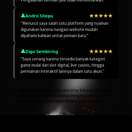
Andro Sitepu
"Menurut saya salah satu platform yang nyaman
digunakan karena navigasi website mudah
dipahami bahkan untuk pemain baru."
Diga Sembiring
"Saya senang karena tersedia banyak kategori
game mulai dari slot digital, live casino, hingga
permainan interaktif lainnya dalam satu akun."
OMTOGEL menjadi salah satu situs hiburan slot online
yang semakin dikenal karena menghadirkan sistem
permainan lengkap hanya dengan satu user ID.