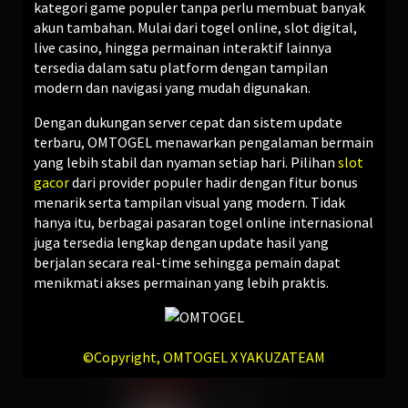
kategori game populer tanpa perlu membuat banyak
akun tambahan. Mulai dari togel online, slot digital,
live casino, hingga permainan interaktif lainnya
tersedia dalam satu platform dengan tampilan
modern dan navigasi yang mudah digunakan.
Dengan dukungan server cepat dan sistem update
terbaru, OMTOGEL menawarkan pengalaman bermain
yang lebih stabil dan nyaman setiap hari. Pilihan
slot
gacor
dari provider populer hadir dengan fitur bonus
menarik serta tampilan visual yang modern. Tidak
hanya itu, berbagai pasaran togel online internasional
juga tersedia lengkap dengan update hasil yang
berjalan secara real-time sehingga pemain dapat
menikmati akses permainan yang lebih praktis.
©Copyright, OMTOGEL X YAKUZATEAM