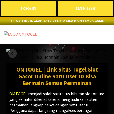
LOGIN
DAFTAR
SITUS TERLENGKAP SATU USER ID BISA MAIN SEMUA GAME
OMTOGEL | Link Situs Togel Slot
Gacor Online Satu User ID Bisa
Bermain Semua Permainan
OMTOGEL
menjadi salah satu situs hiburan slot online
yang semakin dikenal karena menghadirkan sistem
permainan lengkap hanya dengan satu user ID.
Pengguna dapat langsung mengakses berbagai