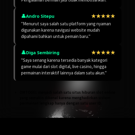
Andro Sitepu
"Menurut saya salah satu platform yang nyaman
digunakan karena navigasi website mudah
dipahami bahkan untuk pemain baru."
Diga Sembiring
"Saya senang karena tersedia banyak kategori
game mulai dari slot digital, live casino, hingga
permainan interaktif lainnya dalam satu akun."
OMTOGEL menjadi salah satu situs hiburan slot online
yang semakin dikenal karena menghadirkan sistem
permainan lengkap hanya dengan satu user ID.