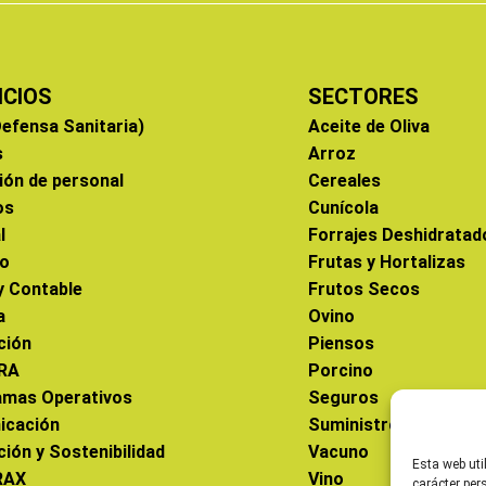
ICIOS
SECTORES
efensa Sanitaria)
Aceite de Oliva
s
Arroz
ión de personal
Cereales
os
Cunícola
l
Forrajes Deshidratad
co
Frutas y Hortalizas
 y Contable
Frutos Secos
a
Ovino
ción
Piensos
RA
Porcino
amas Operativos
Seguros
icación
Suministros
ción y Sostenibilidad
Vacuno
Esta web uti
RAX
Vino
carácter per