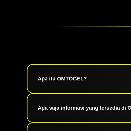
Apa itu OMTOGEL?
OMTOGEL merupakan halaman informasi terba
menarik seputar dunia hiburan online 2026.
Apa saja informasi yang tersedia d
Pengguna dapat menemukan berbagai informasi