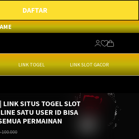
DAFTAR
GAME
LINK TOGEL
LINK SLOT GACOR
 LINK SITUS TOGEL SLOT
INE SATU USER ID BISA
SEMUA PERMAINAN
 100.000