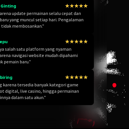
 Ginting
karena update permainan selalu cepat dan
 baru yang muncul setiap hari. Pengalaman
i tidak membosankan."
tepu
ya salah satu platform yang nyaman
arena navigasi website mudah dipahami
k pemain baru."
biring
g karena tersedia banyak kategori game
lot digital, live casino, hingga permainan
ainnya dalam satu akun."