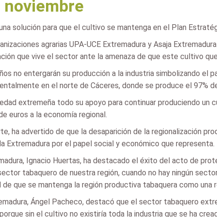
de noviembre
na solución para que el cultivo se mantenga en el Plan Estratég
anizaciones agrarias UPA-UCE Extremadura y Asaja Extremadura h
uación que vive el sector ante la amenaza de que este cultivo qu
os no entergarán su producción a la industria simbolizando el pa
entalmente en el norte de Cáceres, donde se produce el 97% d
ciedad extremeña todo su apoyo para continuar produciendo un c
de euros a la economía regional.
e, ha advertido de que la desaparición de la regionalización prod
da Extremadura por el papel social y económico que representa.
madura, Ignacio Huertas, ha destacado el éxito del acto de pro
sector tabaquero de nuestra región, cuando no hay ningún sector
d de que se mantenga la región productiva tabaquera como una re
emadura, Ángel Pacheco, destacó que el sector tabaquero extrem
orque sin el cultivo no existiría toda la industria que se ha crea