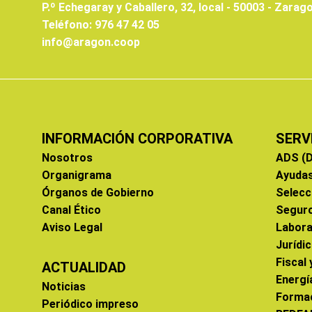
P.º Echegaray y Caballero, 32, local - 50003 - Zarag
Teléfono: 976 47 42 05
info@aragon.coop
INFORMACIÓN CORPORATIVA
SERV
Nosotros
ADS (D
Organigrama
Ayuda
Órganos de Gobierno
Selecc
Canal Ético
Segur
Aviso Legal
Labora
Jurídi
Fiscal
ACTUALIDAD
Energí
Noticias
Forma
Periódico impreso