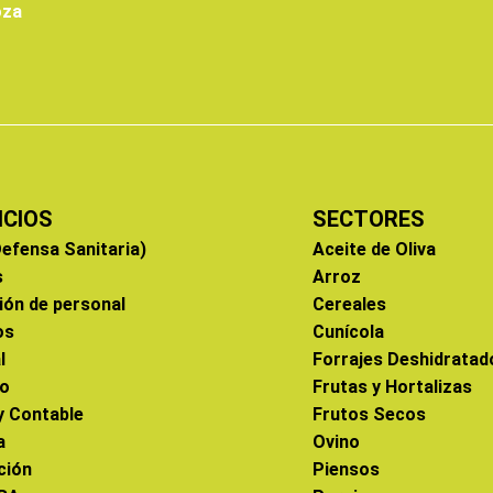
oza
ICIOS
SECTORES
efensa Sanitaria)
Aceite de Oliva
s
Arroz
ión de personal
Cereales
os
Cunícola
l
Forrajes Deshidratad
co
Frutas y Hortalizas
 y Contable
Frutos Secos
a
Ovino
ción
Piensos