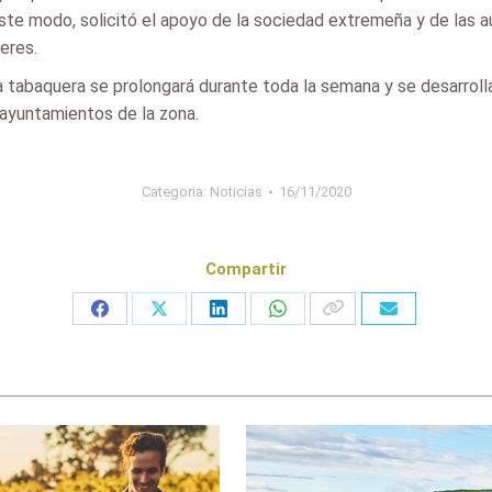
te modo, solicitó el apoyo de la sociedad extremeña y de las a
eres.
ria tabaquera se prolongará durante toda la semana y se desarro
 ayuntamientos de la zona.
Categoria:
Noticias
16/11/2020
Compartir
Share
Share
Share
Share
on
on
on
on
Facebook
X
LinkedIn
WhatsApp