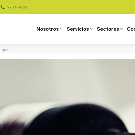
976 474 205
Nosotros
Servicios
Sectores
Coo
Nosotros
Servicios
Sectores
Coo
n que…