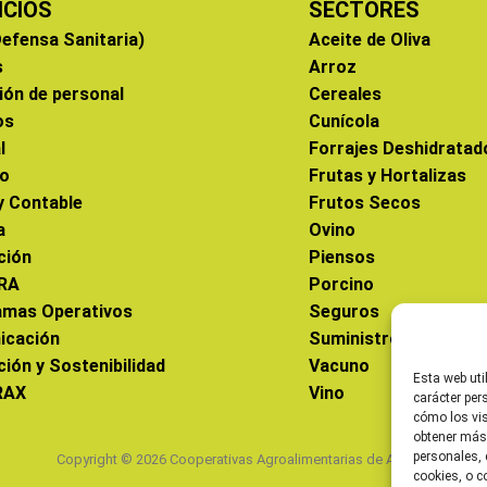
ICIOS
SECTORES
efensa Sanitaria)
Aceite de Oliva
s
Arroz
ión de personal
Cereales
os
Cunícola
l
Forrajes Deshidratad
co
Frutas y Hortalizas
 y Contable
Frutos Secos
a
Ovino
ción
Piensos
RA
Porcino
amas Operativos
Seguros
icación
Suministros
ción y Sostenibilidad
Vacuno
Esta web uti
RAX
Vino
carácter per
cómo los vis
obtener más
personales, 
Copyright © 2026 Cooperativas Agroalimentarias de Aragón
cookies, o c