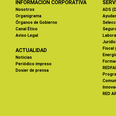
INFORMACIÓN CORPORATIVA
SERV
Nosotros
ADS (D
Organigrama
Ayuda
Órganos de Gobierno
Selecc
Canal Ético
Segur
Aviso Legal
Labora
Jurídi
Fiscal
ACTUALIDAD
Energí
Noticias
Forma
Periódico impreso
REDFA
Dosier de prensa
Progr
Comun
Innova
RED A