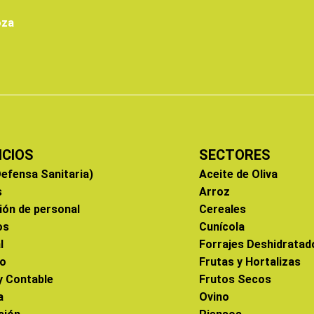
oza
ICIOS
SECTORES
efensa Sanitaria)
Aceite de Oliva
s
Arroz
ión de personal
Cereales
os
Cunícola
l
Forrajes Deshidratad
co
Frutas y Hortalizas
 y Contable
Frutos Secos
a
Ovino