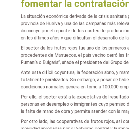
fomentar la contratación
La situación económica derivada de la crisis sanitari
provincia de Huelva y una de las campañas más relevan
disminuye por el repunte de los costes de producción
en los últimos años y que dificultan el desarrollo de la
El sector de los frutos rojos fue uno de los primeros 
procedentes de Marruecos, el país vecino cerró las 
Rumanía o Bulgaria”, añade el presidente del Grupo de
Ante esta difícil coyuntura, la federación abrió, y m
totalmente paralizados. Sin embargo, a pesar de habe
condiciones normales genera en torno a 100.000 empl
Por ello, el sector está a la expectativa del resulta
personas en desempleo o inmigrantes cuyo permiso de t
la falta de mano de obra y permita atender con la ma
Por otro lado, las cooperativas de frutos rojos, así 
movilidad aprobadas por el Gobierno central y la imp