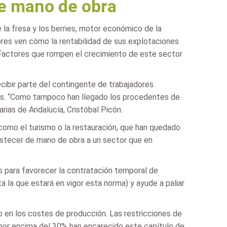
de mano de obra
 la fresa y los berries, motor económico de la
ores ven cómo la rentabilidad de sus explotaciones
. Factores que rompen el crecimiento de este sector
ecibir parte del contingente de trabajadores
ados. “Como tampoco han llegado los procedentes de
rias de Andalucía, Cristóbal Picón.
 como el turismo o la restauración, que han quedado
bastecer de mano de obra a un sector que en
os para favorecer la contratación temporal de
 la que estará en vigor esta norma) y ayude a paliar
o en los costes de producción. Las restricciones de
 por encima del 30% han encarecido este capítulo de