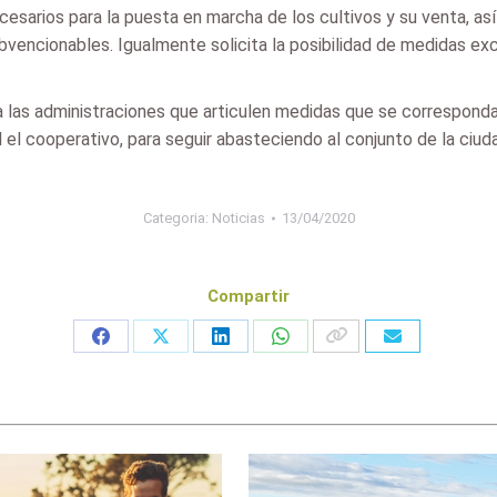
cesarios para la puesta en marcha de los cultivos y su venta, 
vencionables. Igualmente solicita la posibilidad de medidas ex
a a las administraciones que articulen medidas que se correspon
l el cooperativo, para seguir abasteciendo al conjunto de la ciu
Categoria:
Noticias
13/04/2020
Compartir
Share
Share
Share
Share
on
on
on
on
Facebook
X
LinkedIn
WhatsApp