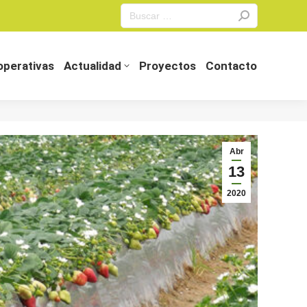
Search:
perativas
Actualidad
Proyectos
Contacto
perativas
Actualidad
Proyectos
Contacto
Abr
13
2020