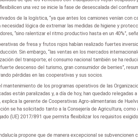
lexibilicen una vez se inicie la fase de desescalada del confinam
vados de la logística, “ya que antes los camiones venían con car
 necesidad lógica de extremar las medidas de higiene y protecció
dores, “sino ralentizar el ritmo productivo hasta en un 40%”, seña
rativas de fresa y frutos rojos habían realizado fuertes invers
oducción. Sin embargo, “las ventas en los mercados internaciona
tización del transporte; el consumo nacional también se ha redu
 fuerte descenso del turismo, gran consumidor de berries”, resum
rando pérdidas en las cooperativas y sus socios.
l mantenimiento de los programas operativos de las Organizaci
cadas están paralizadas y, a día de hoy, han quedado relegadas 
, explica la gerente de Cooperativas Agro-alimentarias de Huelva,
ón se ha solicitado tanto a la Consejería de Agricultura, como a
o (UE) 2017/891 que permita flexibilizar los requisitos exigidos
 Andalucía propone que de manera excepcional se subvencionen 