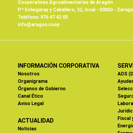
Cooperativas Agroalimentarias de Aragón
P.º Echegaray y Caballero, 32, local - 50003 - Zarag
Teléfono: 976 47 42 05
info@aragon.coop
INFORMACIÓN CORPORATIVA
SERV
Nosotros
ADS (D
Organigrama
Ayuda
Órganos de Gobierno
Selecc
Canal Ético
Segur
Aviso Legal
Labora
Jurídi
Fiscal
ACTUALIDAD
Energí
Noticias