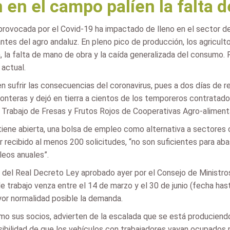
 en el campo palíen la falta 
a provocada por el Covid-19 ha impactado de lleno en el sector de
tes del agro andaluz. En pleno pico de producción, los agricult
, la falta de mano de obra y la caída generalizada del consumo
 actual.
en sufrir las consecuencias del coronavirus, pues a dos días de r
fronteras y dejó en tierra a cientos de los temporeros contrat
 Trabajo de Fresas y Frutos Rojos de Cooperativas Agro-alimenta
antiene abierta, una bolsa de empleo como alternativa a sectores
r recibido al menos 200 solicitudes, “no son suficientes para a
eos anuales”.
do del Real Decreto Ley aprobado ayer por el Consejo de Ministr
rabajo venza entre el 14 de marzo y el 30 de junio (fecha hasta
yor normalidad posible la demanda.
como sus socios, advierten de la escalada que se está produciend
osibilidad de que los vehículos con trabajadores vayan ocupados