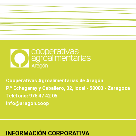
Cooperativas Agroalimentarias de Aragón
P.º Echegaray y Caballero, 32, local - 50003 - Zaragoza
Teléfono: 976 47 42 05
info@aragon.coop
INFORMACIÓN CORPORATIVA