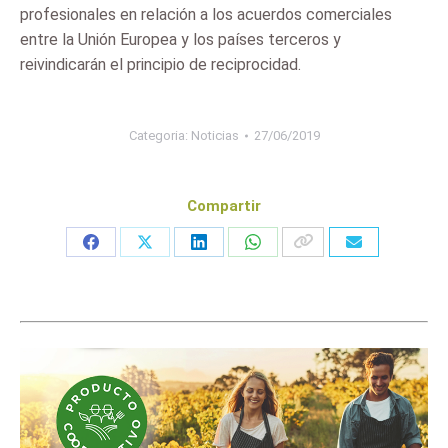
profesionales en relación a los acuerdos comerciales
entre la Unión Europea y los países terceros y
reivindicarán el principio de reciprocidad.
Categoria:
Noticias
27/06/2019
Compartir
Share
Share
Share
Share
on
on
on
on
Facebook
X
LinkedIn
WhatsApp