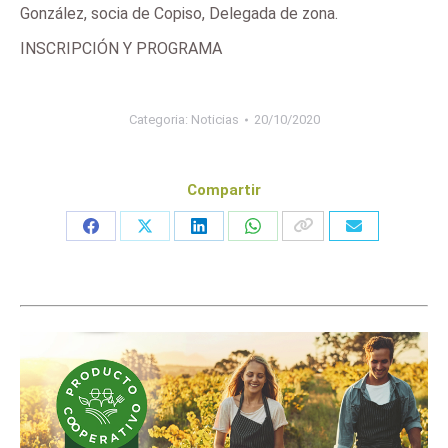
González, socia de Copiso, Delegada de zona.
INSCRIPCIÓN Y PROGRAMA
Categoria:
Noticias
20/10/2020
Compartir
Share
Share
Share
Share
on
on
on
on
Facebook
X
LinkedIn
WhatsApp