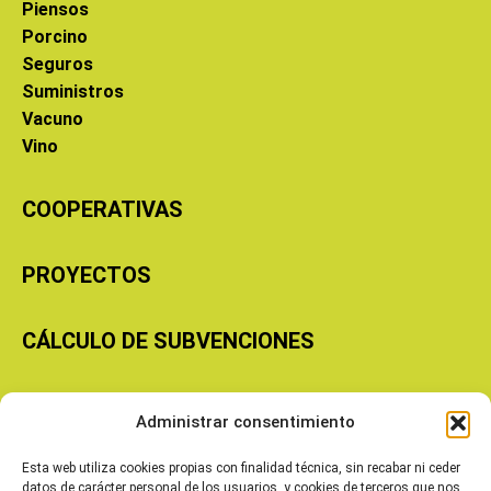
Piensos
Porcino
Seguros
Suministros
Vacuno
Vino
COOPERATIVAS
PROYECTOS
CÁLCULO DE SUBVENCIONES
Copyright © 2026 Cooperativas Agroalimentarias de Aragón
Administrar consentimiento
Esta web utiliza cookies propias con finalidad técnica, sin recabar ni ceder
datos de carácter personal de los usuarios, y cookies de terceros que nos