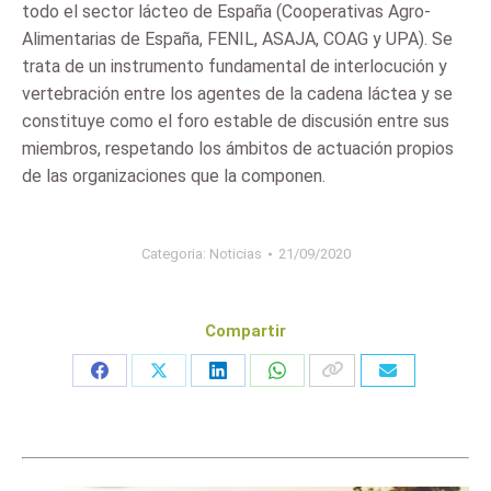
todo el sector lácteo de España (Cooperativas Agro-
Alimentarias de España, FENIL, ASAJA, COAG y UPA). Se
trata de un instrumento fundamental de interlocución y
vertebración entre los agentes de la cadena láctea y se
constituye como el foro estable de discusión entre sus
miembros, respetando los ámbitos de actuación propios
de las organizaciones que la componen.
Categoria:
Noticias
21/09/2020
Compartir
Share
Share
Share
Share
on
on
on
on
Facebook
X
LinkedIn
WhatsApp