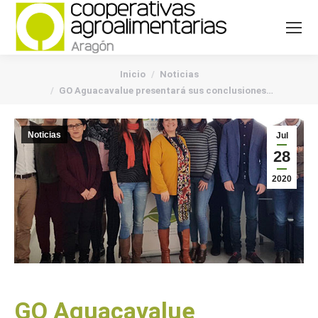
You are here:
Inicio
Noticias
GO Aguacavalue presentará sus conclusiones…
Noticias
Jul
28
2020
GO Aguacavalue