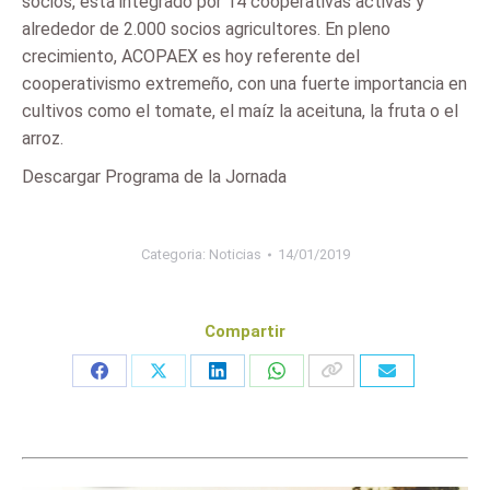
socios, está integrado por 14 cooperativas activas y
alrededor de 2.000 socios agricultores. En pleno
crecimiento, ACOPAEX es hoy referente del
cooperativismo extremeño, con una fuerte importancia en
cultivos como el tomate, el maíz la aceituna, la fruta o el
arroz.
Descargar Programa de la Jornada
Categoria:
Noticias
14/01/2019
Compartir
Share
Share
Share
Share
on
on
on
on
Facebook
X
LinkedIn
WhatsApp