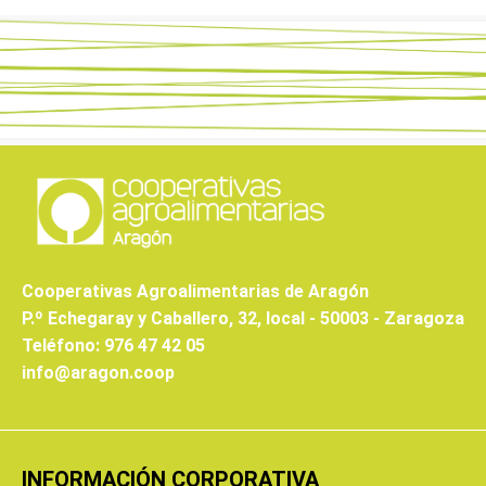
Cooperativas Agroalimentarias de Aragón
P.º Echegaray y Caballero, 32, local - 50003 - Zaragoza
Teléfono: 976 47 42 05
info@aragon.coop
INFORMACIÓN CORPORATIVA