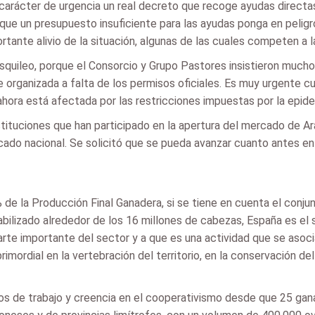
carácter de urgencia un real decreto que recoge ayudas directas
ue un presupuesto insuficiente para las ayudas ponga en peligro
ante alivio de la situación, algunas de las cuales competen a l
quileo, porque el Consorcio y Grupo Pastores insistieron mucho 
 organizada a falta de los permisos oficiales. Es muy urgente cu
ahora está afectada por las restricciones impuestas por la epide
tituciones que han participado en la apertura del mercado de Ar
ado nacional. Se solicitó que se pueda avanzar cuanto antes en
 de la Producción Final Ganadera, si se tiene en cuenta el conju
abilizado alrededor de los 16 millones de cabezas, España es el 
arte importante del sector y a que es una actividad que se asoc
rimordial en la vertebración del territorio, en la conservación d
os de trabajo y creencia en el cooperativismo desde que 25 gan