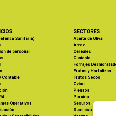
ICIOS
SECTORES
efensa Sanitaria)
Aceite de Oliva
s
Arroz
ión de personal
Cereales
os
Cunícola
l
Forrajes Deshidratad
co
Frutas y Hortalizas
 y Contable
Frutos Secos
a
Ovino
ción
Piensos
RA
Porcino
amas Operativos
Seguros
icación
Suministros