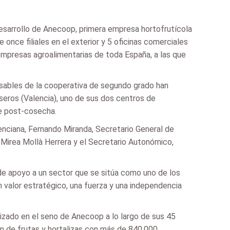
Desarrollo de Anecoop, primera empresa hortofrutícola
once filiales en el exterior y 5 oficinas comerciales
empresas agroalimentarias de toda España, a las que
nsables de la cooperativa de segundo grado han
useros (Valencia), uno de sus dos centros de
de post-cosecha.
enciana, Fernando Miranda, Secretario General de
, Mirea Mollà Herrera y el Secretario Autonómico,
de apoyo a un sector que se sitúa como uno de los
 valor estratégico, una fuerza y una independencia
lizado en el seno de Anecoop a lo largo de sus 45
ión de frutas y hortalizas con más de 840.000