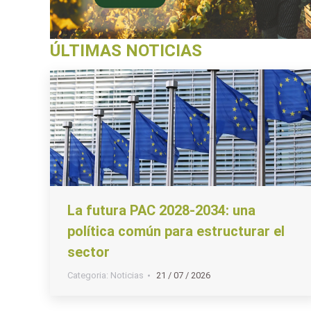
ÚLTIMAS NOTICIAS
La futura PAC 2028-2034: una
política común para estructurar el
sector
Categoria:
Noticias
21 / 07 / 2026