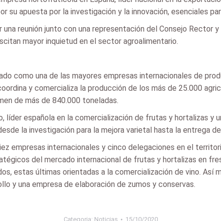
 su apuesta por la investigación y la innovación, esenciales par
gar una reunión junto con una representación del Consejo Rector y
citan mayor inquietud en el sector agroalimentario.
do como una de las mayores empresas internacionales de produc
, coordina y comercializa la producción de los más de 25.000 agr
umen de más de 840.000 toneladas.
 líder española en la comercialización de frutas y hortalizas y u
sde la investigación para la mejora varietal hasta la entrega de
 empresas internacionales y cinco delegaciones en el territorio
atégicos del mercado internacional de frutas y hortalizas en fre
idos, estas últimas orientadas a la comercialización de vino. As
llo y una empresa de elaboración de zumos y conservas.
Categoria:
Noticias
15/10/2020