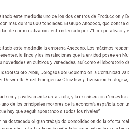
 visitado este mediodía uno de los dos centros de Producción y 
s con más de 840.000 toneladas. El Grupo Anecoop, que consta de 
adas de comercialización, está integrado por 71 cooperativas y 
a visitado este mediodía la empresa Anecoop. Los máximos respo
presentes, la finca y las instalaciones que la entidad posee en M
s novedades en cultivos y variedades, así como el laboratorio 
 Isabel Calero Albal, Delegada del Gobierno en la Comunidad Val
ra, Desarrollo Rural, Emergencia Climática y Transición Ecológica
ado muy positivamente esta visita, y la considera una “muestra 
uno de los principales motores de la economía española, con un
que hay que seguir apostando a todos los niveles”.
r, ha destacado el gran trabajo de consolidación de la oferta rea
 empresa hortofrutícola en España, líder nacional en la exportac