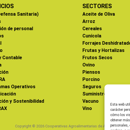
ICIOS
SECTORES
efensa Sanitaria)
Aceite de Oliva
s
Arroz
ión de personal
Cereales
os
Cunícola
l
Forrajes Deshidratad
co
Frutas y Hortalizas
 y Contable
Frutos Secos
a
Ovino
ción
Piensos
RA
Porcino
amas Operativos
Seguros
icación
Suministros
ción y Sostenibilidad
Vacuno
Esta web uti
RAX
Vino
carácter per
cómo los vis
obtener más
personales, 
Copyright © 2026 Cooperativas Agroalimentarias de Aragón