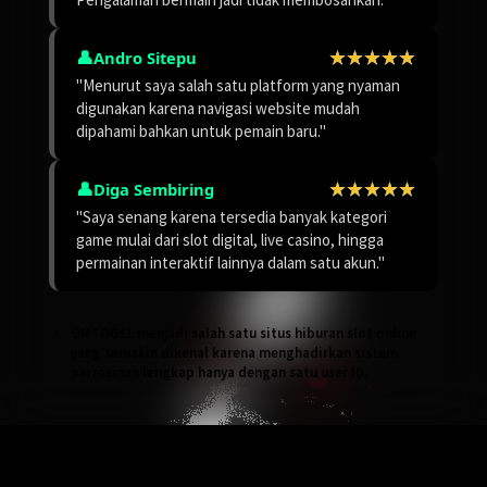
Andro Sitepu
"Menurut saya salah satu platform yang nyaman
digunakan karena navigasi website mudah
dipahami bahkan untuk pemain baru."
Diga Sembiring
"Saya senang karena tersedia banyak kategori
game mulai dari slot digital, live casino, hingga
permainan interaktif lainnya dalam satu akun."
OMTOGEL menjadi salah satu situs hiburan slot online
yang semakin dikenal karena menghadirkan sistem
permainan lengkap hanya dengan satu user ID.