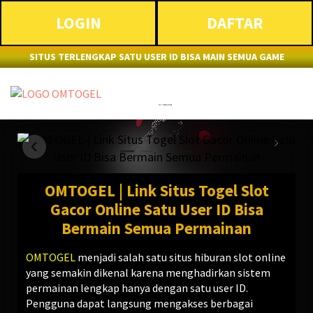
LOGIN
DAFTAR
SITUS TERLENGKAP SATU USER ID BISA MAIN SEMUA GAME
OMTOGEL | Link Situs Togel Slot
Gacor Online Satu User ID Bisa
Bermain Semua Permainan
OMTOGEL
menjadi salah satu situs hiburan slot online
yang semakin dikenal karena menghadirkan sistem
permainan lengkap hanya dengan satu user ID.
Pengguna dapat langsung mengakses berbagai