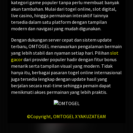
kategori game populer tanpa perlu membuat banyak
akun tambahan. Mulai dari togel online, slot digital,
live casino, hingga permainan interaktif lainnya
tersedia dalam satu platform dengan tampilan
modern dan navigasi yang mudah digunakan.
Dengan dukungan server cepat dan sistem update
terbaru, OMTOGEL menawarkan pengalaman bermain
yang lebih stabil dan nyaman setiap hari. Pilihan
slot
gacor
dari provider populer hadir dengan fitur bonus
menarik serta tampilan visual yang modern. Tidak
hanya itu, berbagai pasaran togel online internasional
juga tersedia lengkap dengan update hasil yang
berjalan secara real-time sehingga pemain dapat
menikmati akses permainan yang lebih praktis.
©Copyright, OMTOGEL X YAKUZATEAM