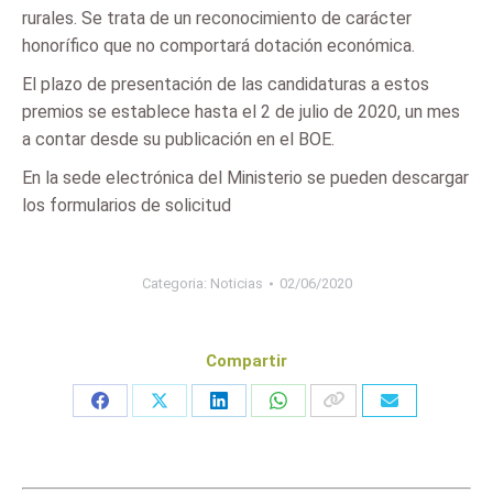
rurales. Se trata de un reconocimiento de carácter
honorífico que no comportará dotación económica.
El plazo de presentación de las candidaturas a estos
premios se establece hasta el 2 de julio de 2020, un mes
a contar desde su publicación en el BOE.
En la sede electrónica del Ministerio se pueden descargar
los formularios de solicitud
Categoria:
Noticias
02/06/2020
Compartir
Share
Share
Share
Share
on
on
on
on
Facebook
X
LinkedIn
WhatsApp