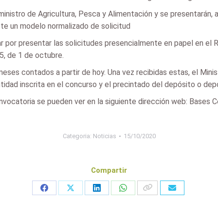
l ministro de Agricultura, Pesca y Alimentación y se presentarán, 
ste un modelo normalizado de solicitud
r por presentar las solicitudes presencialmente en papel en el 
5, de 1 de octubre.
eses contados a partir de hoy. Una vez recibidas estas, el Minist
ntidad inscrita en el concurso y el precintado del depósito o de
nvocatoria se pueden ver en la siguiente dirección web: Bases 
Categoria:
Noticias
15/10/2020
Compartir
Share
Share
Share
Share
on
on
on
on