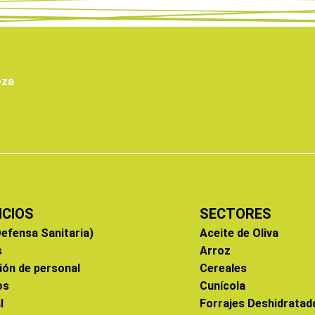
oza
ICIOS
SECTORES
efensa Sanitaria)
Aceite de Oliva
s
Arroz
ión de personal
Cereales
os
Cunícola
l
Forrajes Deshidratad