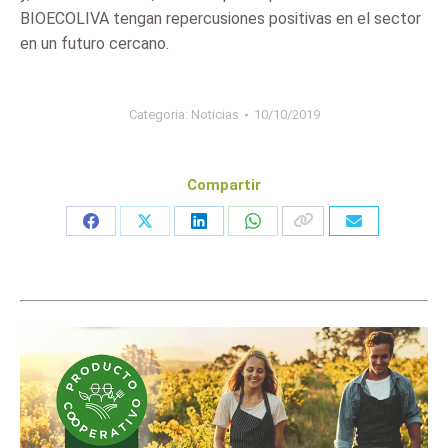
BIOECOLIVA tengan repercusiones positivas en el sector
en un futuro cercano.
Categoria:
Noticias
10/10/2019
Compartir
Share
Share
Share
Share
on
on
on
on
Facebook
X
LinkedIn
WhatsApp