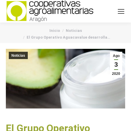
You are here:
Inicio
Noticias
El Grupo Operativo Aguacavalue desarrolla…
Noticias
Ago
3
2020
El Grupo Operativo