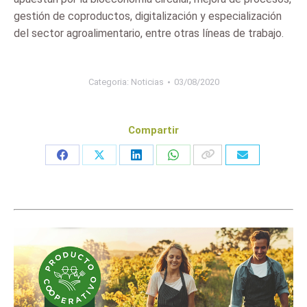
gestión de coproductos, digitalización y especialización
del sector agroalimentario, entre otras líneas de trabajo.
Categoria:
Noticias
03/08/2020
Compartir
Share
Share
Share
Share
on
on
on
on
Facebook
X
LinkedIn
WhatsApp