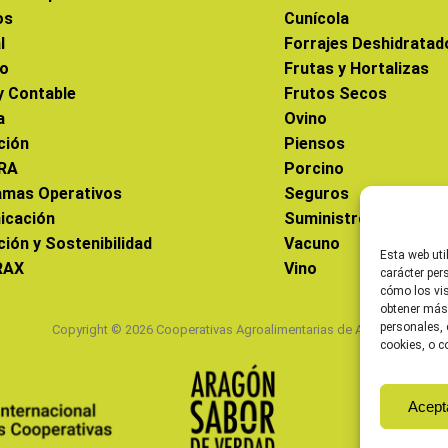
os
Cunícola
l
Forrajes Deshidratad
co
Frutas y Hortalizas
 y Contable
Frutos Secos
a
Ovino
ción
Piensos
RA
Porcino
amas Operativos
Seguros
icación
Suministros
ción y Sostenibilidad
Vacuno
Esta web uti
RAX
Vino
carácter per
cómo los vis
obtener más
personales, 
Copyright © 2026 Cooperativas Agroalimentarias de Aragón
cookies, o c
Acept