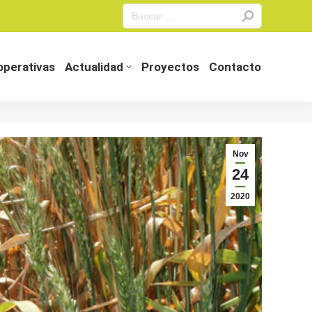
Search:
perativas
Actualidad
Proyectos
Contacto
perativas
Actualidad
Proyectos
Contacto
Nov
24
2020