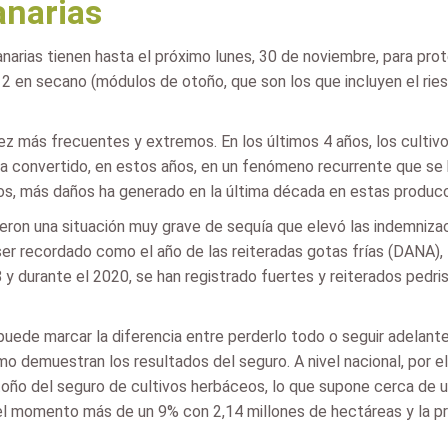
anarias
arias tienen hasta el próximo lunes, 30 de noviembre, para pro
 2 en secano (módulos de otoño, que son los que incluyen el rie
 más frecuentes y extremos. En los últimos 4 años, los cultiv
ha convertido, en estos años, en un fenómeno recurrente que se
scos, más daños ha generado en la última década en estas produc
ron una situación muy grave de sequía que elevó las indemnizaci
ser recordado como el año de las reiteradas gotas frías (DANA), 
18 y durante el 2020, se han registrado fuertes y reiterados pedr
puede marcar la diferencia entre perderlo todo o seguir adelant
o demuestran los resultados del seguro. A nivel nacional, por 
oño del seguro de cultivos herbáceos, lo que supone cerca de u
 el momento más de un 9% con 2,14 millones de hectáreas y la 