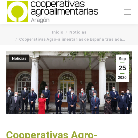
You are here:
Inicio
Noticias
Cooperativas Agro-alimentarias de España traslada…
Noticias
Sep
25
2020
Cooperativas Agro-