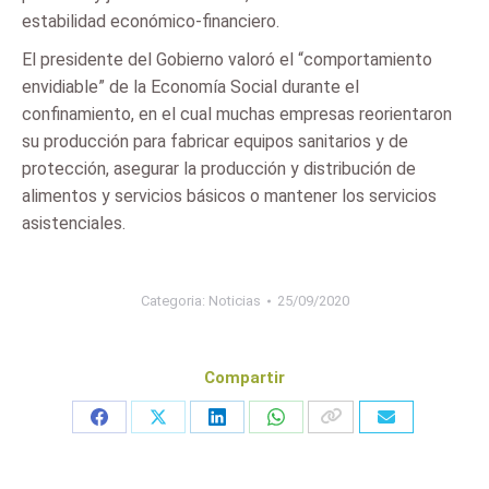
estabilidad económico-financiero.
El presidente del Gobierno valoró el “comportamiento
envidiable” de la Economía Social durante el
confinamiento, en el cual muchas empresas reorientaron
su producción para fabricar equipos sanitarios y de
protección, asegurar la producción y distribución de
alimentos y servicios básicos o mantener los servicios
asistenciales.
Categoria:
Noticias
25/09/2020
Compartir
Share
Share
Share
Share
on
on
on
on