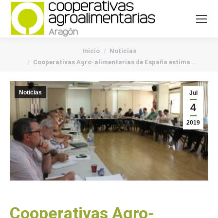
You are here:
Inicio
Noticias
Cooperativas Agro-alimentarias de España estima…
Noticias
Jul
4
2019
Cooperativas Agro-