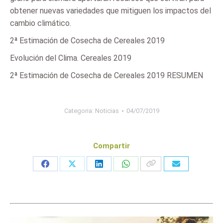
obtener nuevas variedades que mitiguen los impactos del
cambio climático.
2ª Estimación de Cosecha de Cereales 2019
Evolución del Clima. Cereales 2019
2ª Estimación de Cosecha de Cereales 2019 RESUMEN
Categoria:
Noticias
04/07/2019
Compartir
Share
Share
Share
Share
on
on
on
on
Facebook
X
LinkedIn
WhatsApp