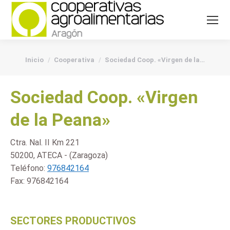
You are here:
Inicio
Cooperativa
Sociedad Coop. «Virgen de la…
Sociedad Coop. «Virgen
de la Peana»
Ctra. Nal. II Km 221
50200, ATECA - (Zaragoza)
Teléfono:
976842164
Fax:
976842164
SECTORES PRODUCTIVOS