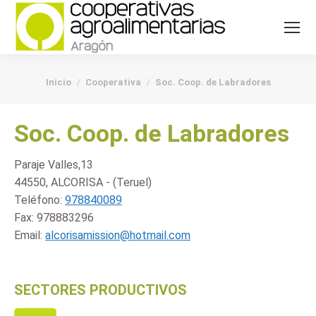
You are here:
Inicio
Cooperativa
Soc. Coop. de Labradores
Soc. Coop. de Labradores
Paraje Valles,13
44550, ALCORISA - (Teruel)
Teléfono:
978840089
Fax:
978883296
Email:
alcorisamission@hotmail.com
SECTORES PRODUCTIVOS