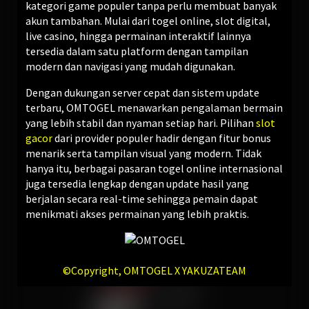
kategori game populer tanpa perlu membuat banyak
akun tambahan. Mulai dari togel online, slot digital,
live casino, hingga permainan interaktif lainnya
tersedia dalam satu platform dengan tampilan
modern dan navigasi yang mudah digunakan.
Dengan dukungan server cepat dan sistem update
terbaru, OMTOGEL menawarkan pengalaman bermain
yang lebih stabil dan nyaman setiap hari. Pilihan
slot
gacor
dari provider populer hadir dengan fitur bonus
menarik serta tampilan visual yang modern. Tidak
hanya itu, berbagai pasaran togel online internasional
juga tersedia lengkap dengan update hasil yang
berjalan secara real-time sehingga pemain dapat
menikmati akses permainan yang lebih praktis.
©Copyright, OMTOGEL X YAKUZATEAM