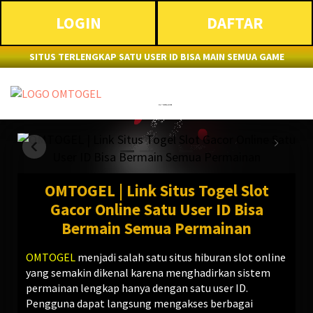
LOGIN
DAFTAR
SITUS TERLENGKAP SATU USER ID BISA MAIN SEMUA GAME
OMTOGEL | Link Situs Togel Slot
Gacor Online Satu User ID Bisa
Bermain Semua Permainan
OMTOGEL
menjadi salah satu situs hiburan slot online
yang semakin dikenal karena menghadirkan sistem
permainan lengkap hanya dengan satu user ID.
Pengguna dapat langsung mengakses berbagai