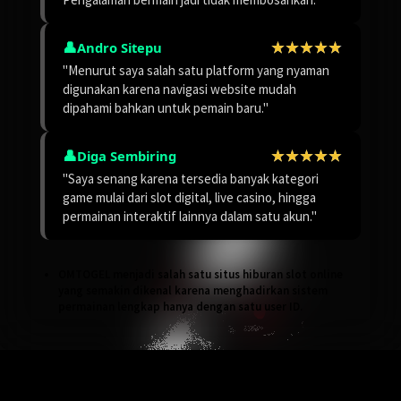
Andro Sitepu
"Menurut saya salah satu platform yang nyaman
digunakan karena navigasi website mudah
dipahami bahkan untuk pemain baru."
Diga Sembiring
"Saya senang karena tersedia banyak kategori
game mulai dari slot digital, live casino, hingga
permainan interaktif lainnya dalam satu akun."
OMTOGEL menjadi salah satu situs hiburan slot online
yang semakin dikenal karena menghadirkan sistem
permainan lengkap hanya dengan satu user ID.