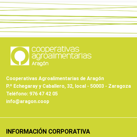
Cooperativas Agroalimentarias de Aragón
P.º Echegaray y Caballero, 32, local - 50003 - Zaragoza
Teléfono: 976 47 42 05
info@aragon.coop
INFORMACIÓN CORPORATIVA