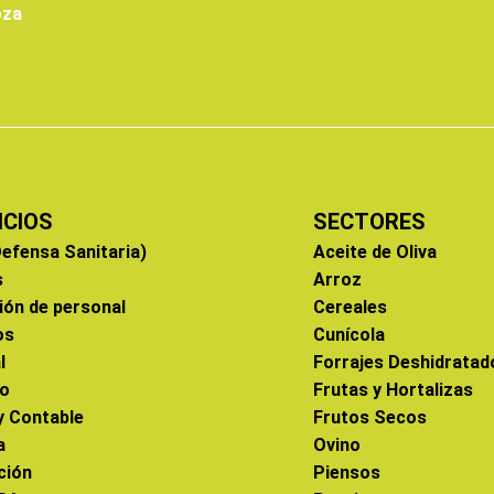
oza
ICIOS
SECTORES
efensa Sanitaria)
Aceite de Oliva
s
Arroz
ión de personal
Cereales
os
Cunícola
l
Forrajes Deshidratad
co
Frutas y Hortalizas
 y Contable
Frutos Secos
a
Ovino
ción
Piensos