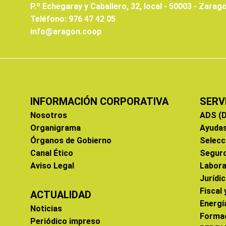
P.º Echegaray y Caballero, 32, local - 50003 - Zarag
Teléfono: 976 47 42 05
info@aragon.coop
INFORMACIÓN CORPORATIVA
SERV
Nosotros
ADS (D
Organigrama
Ayuda
Órganos de Gobierno
Selecc
Canal Ético
Segur
Aviso Legal
Labora
Jurídi
Fiscal
ACTUALIDAD
Energí
Noticias
Forma
Periódico impreso