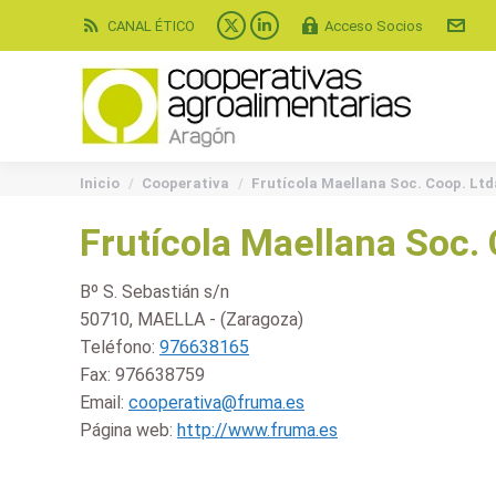
CANAL ÉTICO
Acceso Socios
X
Linkedin
page
page
opens
opens
in
in
new
new
You are here:
window
window
Inicio
Cooperativa
Frutícola Maellana Soc. Coop. Ltd
Frutícola Maellana Soc. 
Bº S. Sebastián s/n
50710, MAELLA - (Zaragoza)
Teléfono:
976638165
Fax:
976638759
Email:
cooperativa@fruma.es
Página web:
http://www.fruma.es