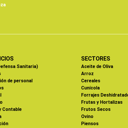
oza
ICIOS
SECTORES
efensa Sanitaria)
Aceite de Oliva
s
Arroz
ión de personal
Cereales
os
Cunícola
l
Forrajes Deshidratad
co
Frutas y Hortalizas
 y Contable
Frutos Secos
a
Ovino
ción
Piensos