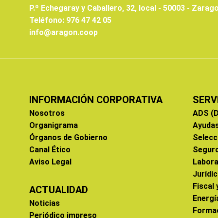
P.º Echegaray y Caballero, 32, local - 50003 - Zarag
Teléfono: 976 47 42 05
info@aragon.coop
INFORMACIÓN CORPORATIVA
SERV
Nosotros
ADS (D
Organigrama
Ayuda
Órganos de Gobierno
Selecc
Canal Ético
Segur
Aviso Legal
Labora
Jurídi
Fiscal
ACTUALIDAD
Energí
Noticias
Forma
Periódico impreso