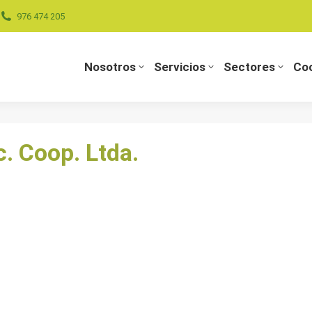
976 474 205
Nosotros
Servicios
Sectores
Coo
Nosotros
Servicios
Sectores
Coo
. Coop. Ltda.