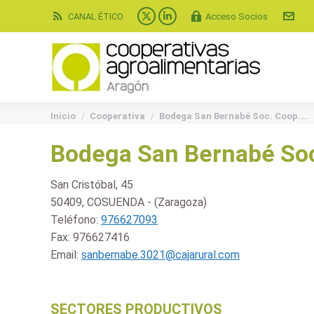
CANAL ÉTICO
Acceso Socios
X
Linkedin
page
page
opens
opens
in
in
new
new
You are here:
window
window
Inicio
Cooperativa
Bodega San Bernabé Soc. Coop.…
Bodega San Bernabé Soc
San Cristóbal, 45
50409, COSUENDA - (Zaragoza)
Teléfono:
976627093
Fax:
976627416
Email:
sanbernabe.3021@cajarural.com
SECTORES PRODUCTIVOS