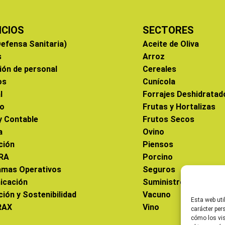
ICIOS
SECTORES
efensa Sanitaria)
Aceite de Oliva
s
Arroz
ión de personal
Cereales
os
Cunícola
l
Forrajes Deshidratad
co
Frutas y Hortalizas
 y Contable
Frutos Secos
a
Ovino
ción
Piensos
RA
Porcino
amas Operativos
Seguros
icación
Suministros
ción y Sostenibilidad
Vacuno
Esta web uti
RAX
Vino
carácter per
cómo los vis