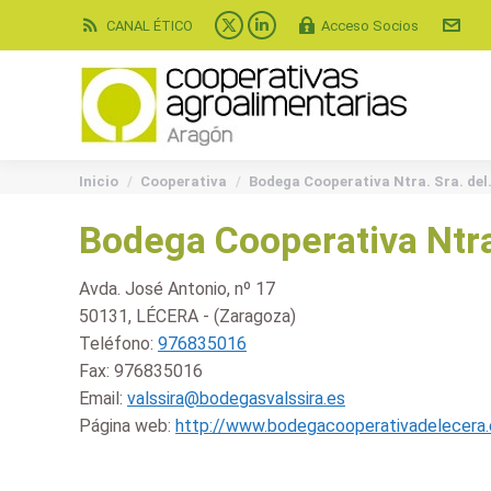
CANAL ÉTICO
Acceso Socios
X
Linkedin
page
page
opens
opens
in
in
new
new
You are here:
window
window
Inicio
Cooperativa
Bodega Cooperativa Ntra. Sra. de
Bodega Cooperativa Ntra.
Avda. José Antonio, nº 17
50131, LÉCERA - (Zaragoza)
Teléfono:
976835016
Fax:
976835016
Email:
valssira@bodegasvalssira.es
Página web:
http://www.bodegacooperativadelecera.