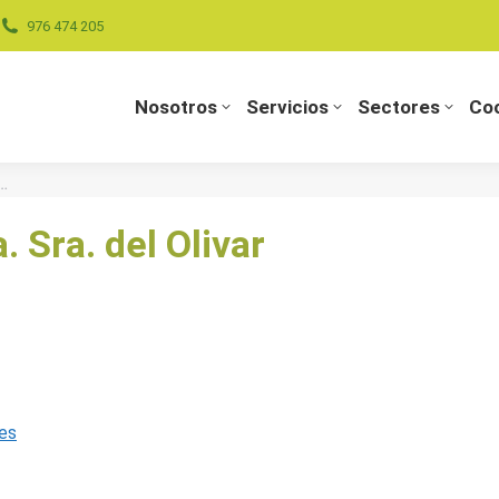
976 474 205
Nosotros
Servicios
Sectores
Coo
Nosotros
Servicios
Sectores
Coo
l…
 Sra. del Olivar
es