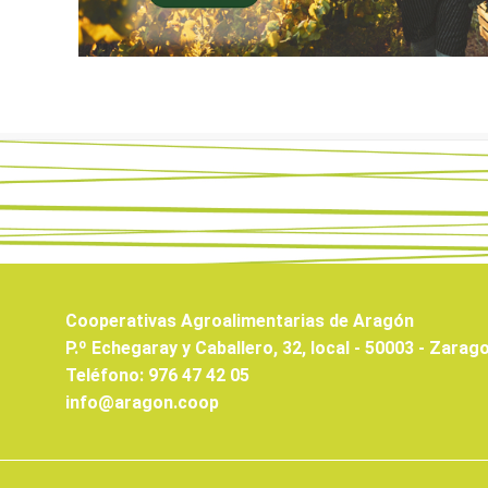
Cooperativas Agroalimentarias de Aragón
P.º Echegaray y Caballero, 32, local - 50003 - Zarag
Teléfono: 976 47 42 05
info@aragon.coop