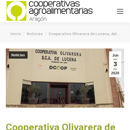
You are here:
Inicio
Noticias
Cooperativa Olivarera de Lucena, del…
Noticias
Jun
3
2020
Cooperativa Olivarera de