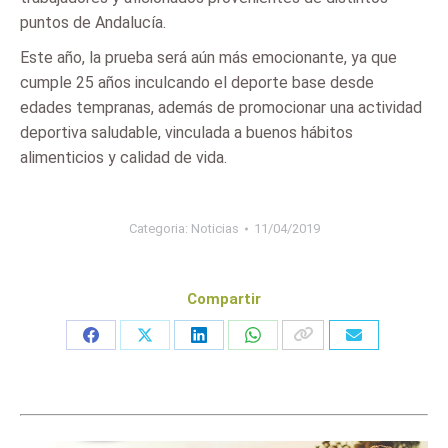
puntos de Andalucía.
Este año, la prueba será aún más emocionante, ya que
cumple 25 años inculcando el deporte base desde
edades tempranas, además de promocionar una actividad
deportiva saludable, vinculada a buenos hábitos
alimenticios y calidad de vida.
Categoria:
Noticias
11/04/2019
Compartir
Share
Share
Share
Share
on
on
on
on
Facebook
X
LinkedIn
WhatsApp