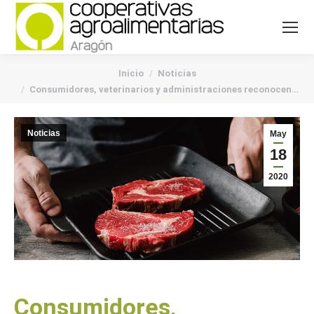
You are here:
Inicio
Noticias
Consumidores, veterinarios y administraciones reconocen…
Noticias
May
18
2020
Consumidores,