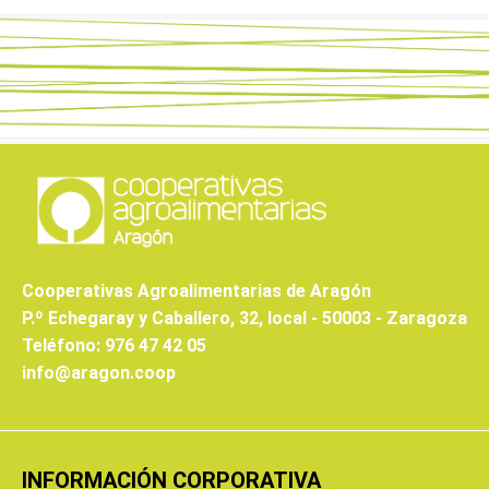
Cooperativas Agroalimentarias de Aragón
P.º Echegaray y Caballero, 32, local - 50003 - Zaragoza
Teléfono: 976 47 42 05
info@aragon.coop
INFORMACIÓN CORPORATIVA