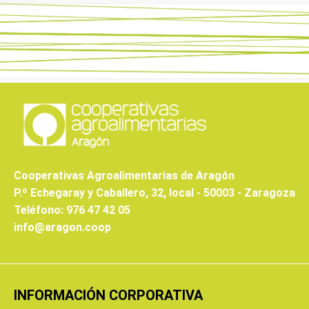
Cooperativas Agroalimentarias de Aragón
P.º Echegaray y Caballero, 32, local - 50003 - Zaragoza
Teléfono: 976 47 42 05
info@aragon.coop
INFORMACIÓN CORPORATIVA