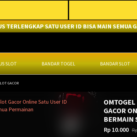
US TERLENGKAP SATU USER ID BISA MAIN SEMUA 
US SLOT
BANDAR TOGEL
BANDAR SLOT
SLOT GACOR
OMTOGEL |
GACOR ONL
BERMAIN 
Rp 10.000
Translation
Translation
Rp
missing:
missing: