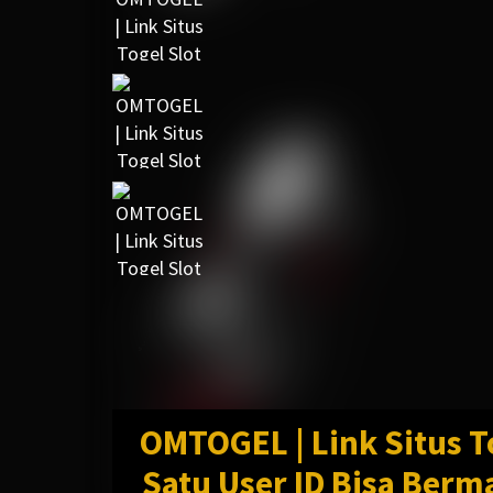
OMTOGEL | Link Situs T
Satu User ID Bisa Ber