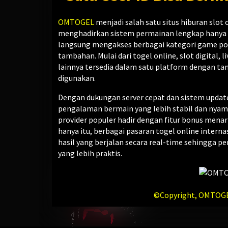
OMTOGEL
menjadi salah satu situs hiburan slot
menghadirkan sistem permainan lengkap hanya 
langsung mengakses berbagai kategori game po
tambahan. Mulai dari togel online, slot digital, 
lainnya tersedia dalam satu platform dengan t
digunakan.
Dengan dukungan server cepat dan sistem upd
pengalaman bermain yang lebih stabil dan nyama
provider populer hadir dengan fitur bonus menar
hanya itu, berbagai pasaran togel online intern
hasil yang berjalan secara real-time sehingga 
yang lebih praktis.
©Copyright, OMTOG