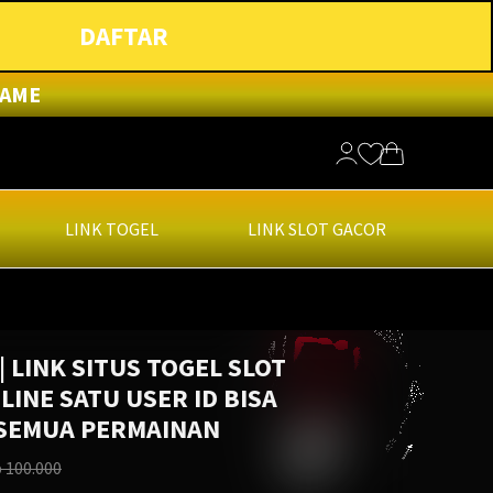
DAFTAR
GAME
LINK TOGEL
LINK SLOT GACOR
 LINK SITUS TOGEL SLOT
INE SATU USER ID BISA
SEMUA PERMAINAN
 100.000