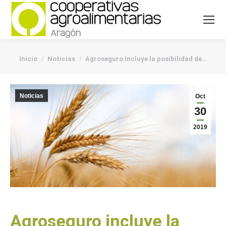
You are here:
Inicio
Noticias
Agroseguro incluye la posibilidad de…
Noticias
Oct
30
2019
Agroseguro incluye la