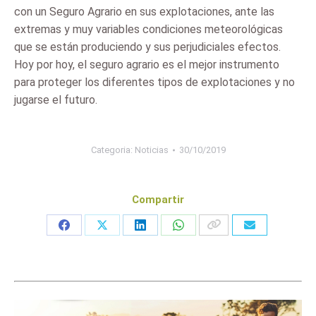
con un Seguro Agrario en sus explotaciones, ante las
extremas y muy variables condiciones meteorológicas
que se están produciendo y sus perjudiciales efectos.
Hoy por hoy, el seguro agrario es el mejor instrumento
para proteger los diferentes tipos de explotaciones y no
jugarse el futuro.
Categoria:
Noticias
30/10/2019
Compartir
Share
Share
Share
Share
on
on
on
on
Facebook
X
LinkedIn
WhatsApp