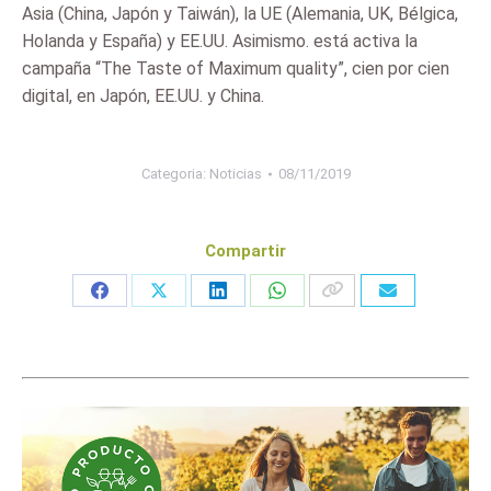
Asia (China, Japón y Taiwán), la UE (Alemania, UK, Bélgica,
Holanda y España) y EE.UU. Asimismo. está activa la
campaña “The Taste of Maximum quality”, cien por cien
digital, en Japón, EE.UU. y China.
Categoria:
Noticias
08/11/2019
Compartir
Share
Share
Share
Share
on
on
on
on
Facebook
X
LinkedIn
WhatsApp