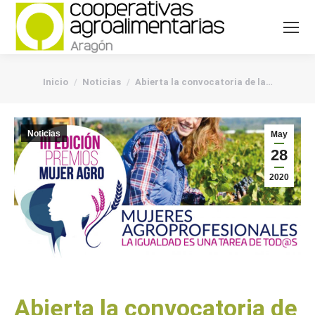
You are here:
Inicio
Noticias
Abierta la convocatoria de la…
Noticias
May
28
2020
Abierta la convocatoria de