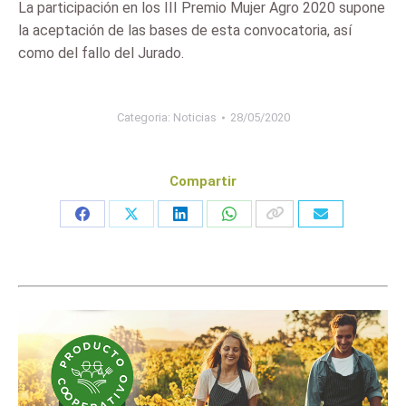
La participación en los III Premio Mujer Agro 2020 supone
la aceptación de las bases de esta convocatoria, así
como del fallo del Jurado.
Categoria:
Noticias
28/05/2020
Compartir
Share
Share
Share
Share
on
on
on
on
Facebook
X
LinkedIn
WhatsApp